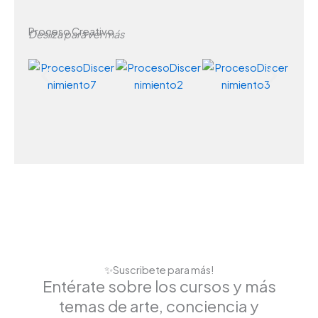
Proceso Creativo
Desliza para ver más
✨Suscribete para más!
Entérate sobre los cursos y más
temas de arte, conciencia y