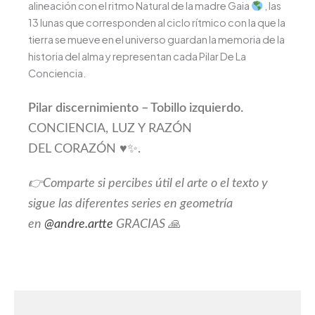
alineación con el ritmo Natural de la madre Gaia
, las
13 lunas que corresponden al ciclo rítmico con la que la
tierra se mueve en el universo guardan la memoria de la
historia del alma y representan cada Pilar De La
Conciencia.
Pilar discernimiento – Tobillo izquierdo.
CONCIENCIA, LUZ Y RAZÓN
DEL CORAZÓN ♥️✨.
👉Comparte si percibes útil el arte o el texto y
sigue las diferentes series en geometría
en
@andre.artte
GRACIAS 🙏