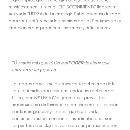
manifiesten en tu interior. El DISCERNIMIENTO llega para
activar la FUERZA del buen elegir. Saber discernir desde el
corazón es diferenciar los caminos por los Sentimientos y
Emociones que producen, tan simple y difícil a la vez.
TÚ y nadie más que tú tiene el
PODER
de elegir que
entra en tu ser y que no.
Los nodos de activación consciente del cuerpo de luz
son sostenidos por el sistema endocrino del cuerpo
físico, este SISTEMA (Ver geometrías previas) es
un
mecanismo de llaves
que permanecen en alineación
con la
energía solar
y se encarga de activar la
conciencia multidimensional. Las articulaciones son
los puntos de anclaje a nivel físico que permanecen en