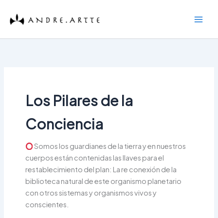
Skip
to
content
Los Pilares de la
Conciencia
Somos los guardianes de la tierra y en nuestros
cuerpos están contenidas las llaves para el
restablecimiento del plan: La re conexión de la
biblioteca natural de este organismo planetario
con otros sistemas y organismos vivos y
conscientes.